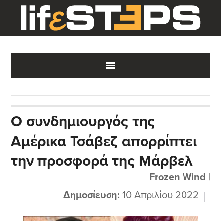
Skip
Skip
Skip
to
to
to
main
primary
footer
content
sidebar
Ο συνδημιουργός της
Αμέρικα Τσάβεζ απορρίπτει
την προσφορά της Μάρβελ
Frozen Wind
|
Δημοσίευση:
10 Απριλίου 2022