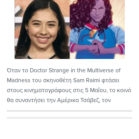
Όταν το Doctor Strange in the Multiverse of
Madness του σκηνοθέτη Sam Raimi φτάσει
στους κινηματογράφους στις 5 Μαΐου, το κοινό
θα συναντήσει την Αμέρικα Τσάβεζ, τον
χαρακτήρα των κόμικ της Μάρβελ που
ενσαρκώνει η νεαρή ηθοποιός Xochitl Gomez.
Αρχική
Πριν από την κυκλοφορία του, η προσθήκη της