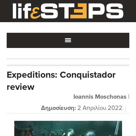
Skip
Skip
Skip
to
to
to
main
primary
footer
content
sidebar
Expeditions: Conquistador
review
Ioannis Moschonas
|
Δημοσίευση:
2 Απριλίου 2022