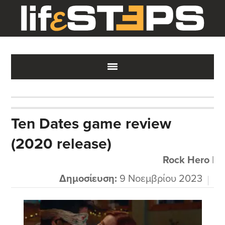
Skip
Skip
Skip
to
to
to
main
primary
footer
content
sidebar
Ten Dates game review
(2020 release)
Rock Hero
|
Δημοσίευση:
9 Νοεμβρίου 2023