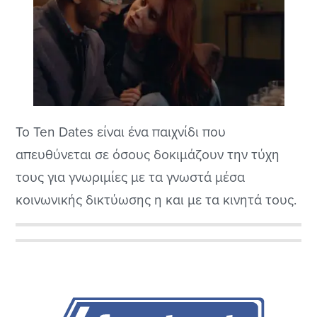
Το Ten Dates είναι ένα παιχνίδι που
απευθύνεται σε όσους δοκιμάζουν την τύχη
τους για γνωριμίες με τα γνωστά μέσα
κοινωνικής δικτύωσης η και με τα κινητά τους.
Χρησιμοποεί την τακτική του full motion video
με κανονικούς ηθοποιούς ώστε να φαίνονται
Αρχική
αληθινότερες και οι προσεγγίσεις μας.
Πλευρική
Δημιουργήθηκε από την γνωστή μας,
τουλάχιστον σε εμένα, εταιρεία...