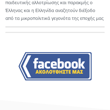
παιδευτικής αλλοτρίωσης και παρακμής ο
Έλληνας και η Ελληνίδα αναζητούν διέξοδο
από τα μικροπολιτικά γεγονότα της εποχής μας
και τους φαιδρούς πολιτικάντηδες που
κυβερνούν τούτο τον τόπο τα τελευταία (και
Αρχική
μη) χρόνια. Στο συλλογικό ασυνείδητο των
Πλευρική
Ελλήνων και Ελληνίδων είναι αρκετά
διαδεδομένη η αντίληψη ότι οι πραγματικά
Στήλη
ζωντανοί στην...