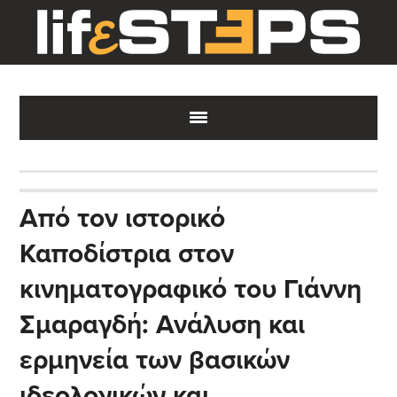
Skip
Skip
Skip
to
to
to
main
primary
footer
content
sidebar
Από τον ιστορικό
Καποδίστρια στον
κινηματογραφικό του Γιάννη
Σμαραγδή: Ανάλυση και
ερμηνεία των βασικών
ιδεολογικών και