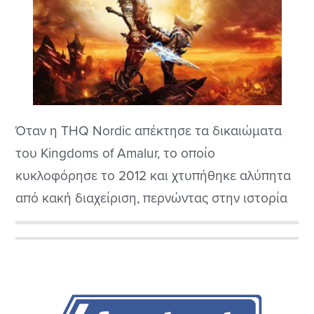
Όταν η THQ Nordic απέκτησε τα δικαιώματα
του Kingdoms of Amalur, το οποίο
κυκλοφόρησε το 2012 και χτυπήθηκε αλύπητα
από κακή διαχείριση, περνώντας στην ιστορία
των video games σαν μια χαμένη ευκαιρία,
αρχικά δεν γνωρίζαμε τι θα ακολουθούσε.
Αρχική
Κανείς δεν μπορεί ακόμα να εξηγήσει το τι πήγε
Πλευρική
τόσο λάθος σε μια καριέρα που διαφαινόταν
λαμπρή...