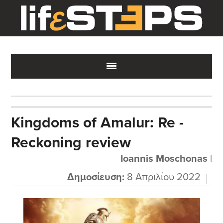
Skip
Skip
Skip
to
to
to
main
primary
footer
content
sidebar
Kingdoms of Amalur: Re -
Reckoning review
Ioannis Moschonas
|
Δημοσίευση:
8 Απριλίου 2022