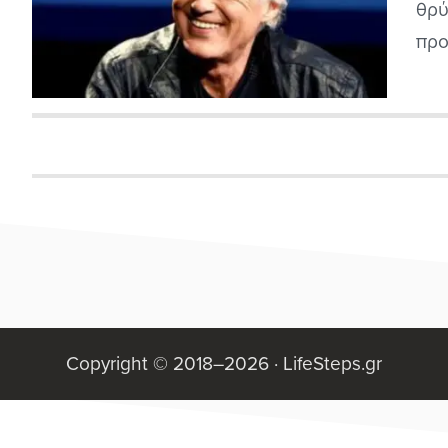
θρύ
προ
συν
του
εβδ
και 
Copyright © 2018–2026 ·
LifeSteps.gr