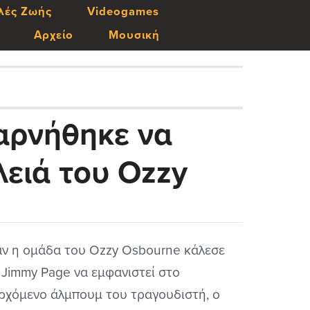
λές Ζωής
Videogames
Αρχείο
Μουσική
 αρνήθηκε να
λειά του Ozzy
ν η ομάδα του Ozzy Osbourne κάλεσε
 Jimmy Page να εμφανιστεί στο
ρχόμενο άλμπουμ του τραγουδιστή, ο