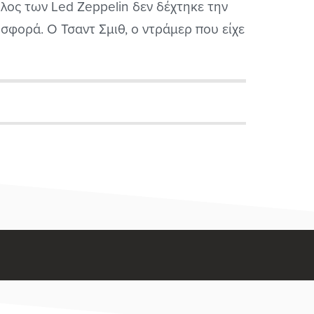
λος των Led Zeppelin δεν δέχτηκε την
σφορά. Ο Τσαντ Σμιθ, ο ντράμερ που είχε
δεθεί με τον πλέον ολοκληρωμένο δίσκο
 Osbourne, πρότεινε την περασμένη
ομάδα ότι ο Πέιτζ «δεν έπαιζε πολύ πια»
γι' αυτό...