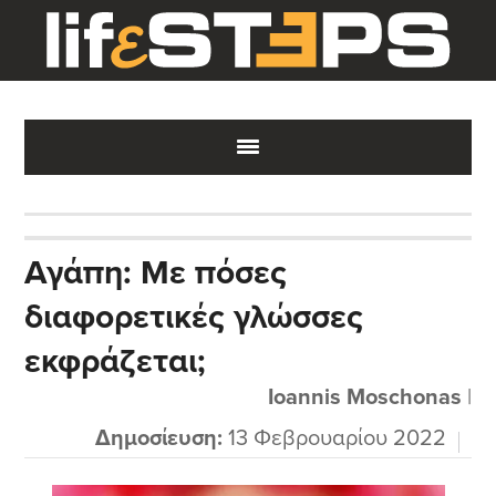
Skip
Skip
Skip
to
to
to
main
primary
footer
content
sidebar
Αγάπη: Με πόσες
διαφορετικές γλώσσες
εκφράζεται;
Ioannis Moschonas
|
Δημοσίευση:
13 Φεβρουαρίου 2022