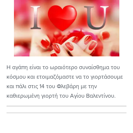
Η αγάπη είναι το ωραιότερο συναίσθημα του
κόσμου και ετοιμαζόμαστε να το γιορτάσουμε
και πάλι στις 14 του Φλεβάρη με την
καθιερωμένη γιορτή του Αγίου Βαλεντίνου.
Πρόκειται μεν για ένα συναίσθημα αλλά ο
τρόπος που εκφράζεται η αγάπη διαφέρει
Αρχική
ανάλογα με τον άνθρωπο με αποτέλεσμα το