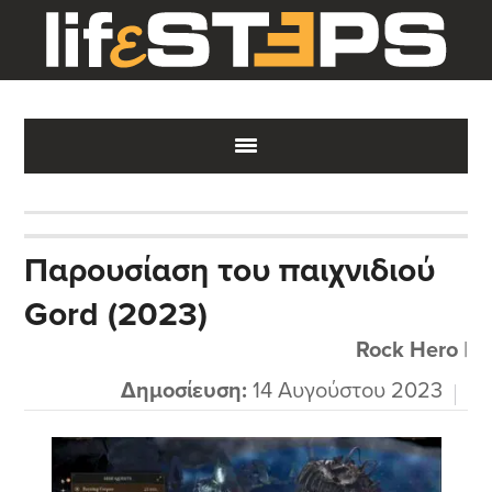
Skip
Skip
Skip
to
to
to
main
primary
footer
content
sidebar
Παρουσίαση του παιχνιδιού
Gord (2023)
Rock Hero
|
Δημοσίευση:
14 Αυγούστου 2023