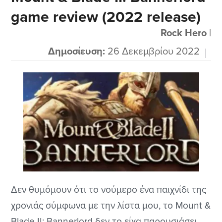
game review (2022 release)
παίξει πολλές ώρες το δεύτερο μέρος της...
Rock Hero
|
Δημοσίευση:
26 Δεκεμβρίου 2022
Δεν θυμόμουν ότι το νούμερο ένα παιχνίδι της
χρονιάς σύμφωνα με την λίστα μου, το Mount &
Blade II: Bannerlord δεν το είχα παρουσιάσει