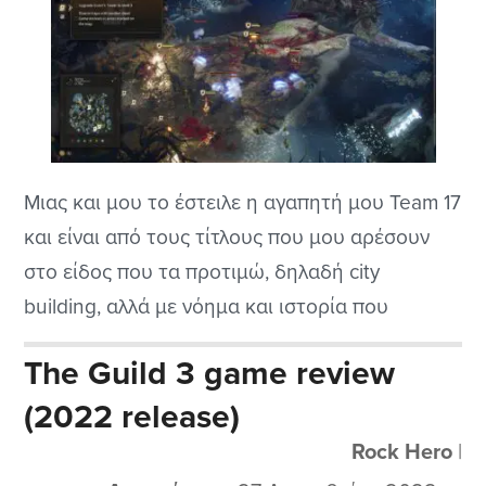
Μιας και μου το έστειλε η αγαπητή μου Team 17
και είναι από τους τίτλους που μου αρέσουν
στο είδος που τα προτιμώ, δηλαδή city
building, αλλά με νόημα και ιστορία που
εξελίσσεται παίζοντας και προχωρώντας το, θα
The Guild 3 game review
του κάνω μια μικρή παρουσίαση αφού είναι και
(2022 release)
το demo του, κάτι σαν preview αφού το
κανονικό...
Rock Hero
|