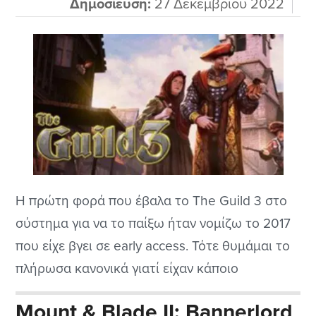
Δημοσίευση:
27 Δεκεμβρίου 2022
Η πρώτη φορά που έβαλα το The Guild 3 στο
σύστημα για να το παίξω ήταν νομίζω το 2017
που είχε βγει σε early access. Τότε θυμάμαι το
πλήρωσα κανονικά γιατί είχαν κάποιο
πρόβλημα στην εταιρεία με τα κλειδιά του
Mount & Blade II: Bannerlord
steam και δεν μου το είχαν στείλει. Έχοντας