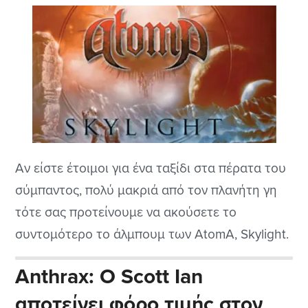
Αν είστε έτοιμοι για ένα ταξίδι στα πέρατα του
σύμπαντος, πολύ μακριά από τον πλανήτη γη
τότε σας προτείνουμε να ακούσετε το
συντομότερο το άλμπουμ των AtomA, Skylight.
Μιλάμε για μια καταπληκτική δουλειά ενός
Anthrax: Ο Scott Ian
σουηδικού γκρουπ που πρέπει να απολαύσετε
αποτείνει φόρο τιμής στον
όσοι αγαπάτε την metal μουσική.