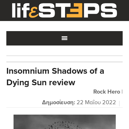
Skip
Skip
Skip
to
to
to
main
primary
footer
content
sidebar
Insomnium Shadows of a
Dying Sun review
Rock Hero
|
Δημοσίευση:
22 Μαΐου 2022