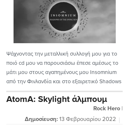
Ψάχνοντας την μεταλλική συλλογή μου για το
ποιό cd μου να παρουσιάσω έπεσε αμέσως το
μάτι μου στους αγαπημένους μου Insomnium
από την Φινλανδία και στο εξαιρετικό Shadows
of a Dying Sun που κυκλοφόρησε το 2014. Οι
AtomA: Skylight άλμπουμ
τρομεροί Insomnium λοιπόν παίζουν το melodic
Rock Hero
|
death metal τους όπως κανείς άλλος που έχω
ακούσει έως τώρα μιας...
Δημοσίευση:
13 Φεβρουαρίου 2022