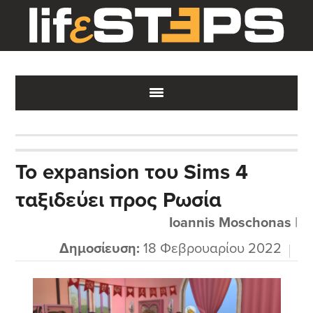
Skip
Skip
Skip
to
to
to
main
primary
footer
content
sidebar
Το expansion του Sims 4
ταξιδεύει προς Ρωσία
Ioannis Moschonas
|
Δημοσίευση:
18 Φεβρουαρίου 2022