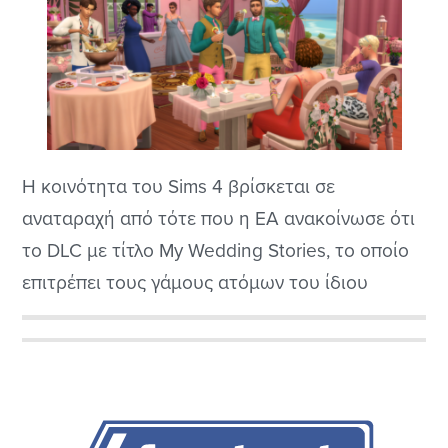
Η κοινότητα του Sims 4 βρίσκεται σε
αναταραχή από τότε που η EA ανακοίνωσε ότι
το DLC με τίτλο My Wedding Stories, το οποίο
επιτρέπει τους γάμους ατόμων του ίδιου
φύλου, δεν θα κυκλοφορούσε στη Ρωσία λόγω
συντηρητικών αντιλήψεων και ομοσπονδιακών
Αρχική
νόμων της χώρας. Τελικά, η Electronic Arts
Πλευρική
αντέστρεψε την απόφασή της. Το expansion
του...