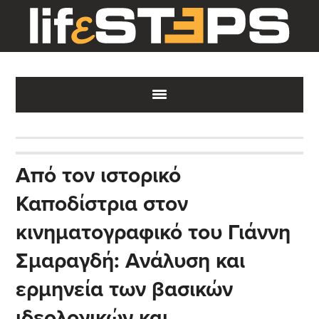
Skip
Skip
Skip
to
to
to
main
primary
footer
content
sidebar
Από τον ιστορικό
Καποδίστρια στον
κινηματογραφικό του Γιάννη
Σμαραγδή: Ανάλυση και
ερμηνεία των βασικών
ιδεολογικών και