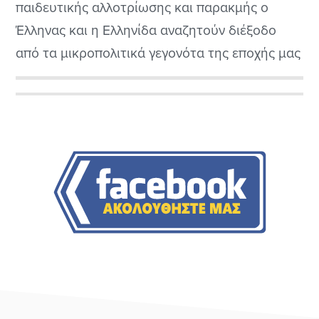
παιδευτικής αλλοτρίωσης και παρακμής ο
Έλληνας και η Ελληνίδα αναζητούν διέξοδο
από τα μικροπολιτικά γεγονότα της εποχής μας
και τους φαιδρούς πολιτικάντηδες που
κυβερνούν τούτο τον τόπο τα τελευταία (και
Αρχική
μη) χρόνια. Στο συλλογικό ασυνείδητο των
Πλευρική
Ελλήνων και Ελληνίδων είναι αρκετά
διαδεδομένη η αντίληψη ότι οι πραγματικά
Στήλη
ζωντανοί στην...