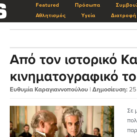
Featured
Πρόσωπα
Συμβου
Αθλητισμός
Υγεία
Διατροφή
Από τον ιστορικό Κ
κινηματογραφικό το
Σμαραγδή: Ανάλυση 
Ευθυμία Καραγιαννοπούλου
|
Δημοσίευση:
25
των βασικών ιδεολο
Σε 
πολ
κινηματογραφικών 
παρ