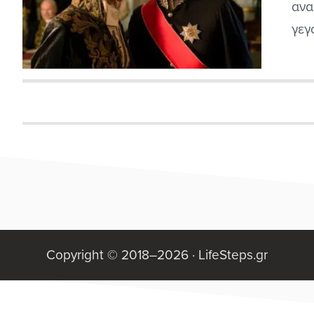
ταινίας
ανα
γεγ
πολ
τόπ
συλ
Ελλ
αντ
Copyright © 2018–2026 ·
LifeSteps.gr