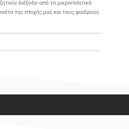
ζητούν διέξοδο από τα μικροπολιτικά
ονότα της εποχής μας και τους φαιδρούς
ιτικάντηδες που κυβερνούν τούτο τον
ο τα τελευταία (και μη) χρόνια. Στο
λογικό ασυνείδητο των Ελλήνων και
ηνίδων είναι αρκετά διαδεδομένη η
ίληψη ότι οι πραγματικά ζωντανοί στην...