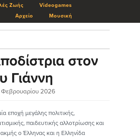
λές Ζωής
Videogames
Αρχείο
Μουσική
αποδίστρια στον
υ Γιάννη
και ερμηνεία
 Φεβρουαρίου 2026
γικών και
μία εποχή μεγάλης πολιτικής,
ιτισμικής, παιδευτικής αλλοτρίωσης και
θεμάτων της
ακμής ο Έλληνας και η Ελληνίδα