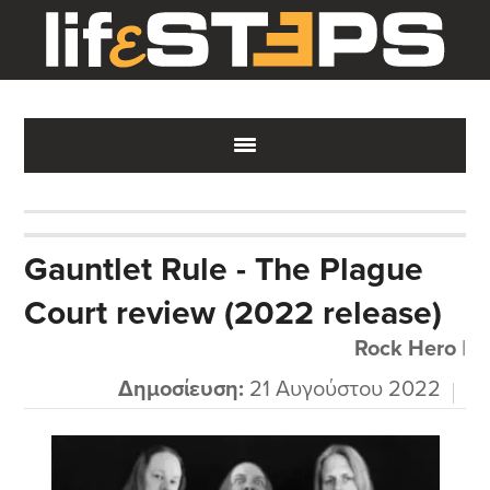
Skip
Skip
Skip
to
to
to
main
primary
footer
content
sidebar
Gauntlet Rule - The Plague
Court review (2022 release)
Rock Hero
|
Δημοσίευση:
21 Αυγούστου 2022