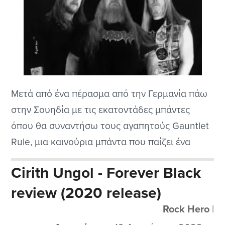
Μετά από ένα πέρασμα από την Γερμανία πάω
στην Σουηδία με τις εκατοντάδες μπάντες
όπου θα συναντήσω τους αγαπητούς Gauntlet
Rule, μια καινούρια μπάντα που παίζει ένα
ωραίο στιβαρό heavy metal παλιάς κοπής ότι
Cirith Ungol - Forever Black
πρέπει για τους μεγαλύτερους ρόκερς που
review (2020 release)
ψάχνουν ανάλογα ακούσματα και δεν τα
βρίσκουν εύκολα. Βάζω το cd στο σύστημα και
Rock Hero
|
σε...