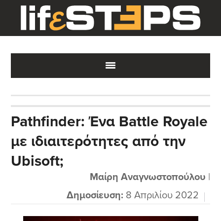
Skip
Skip
Skip
to
to
to
main
primary
footer
content
sidebar
Pathfinder: Ένα Battle Royale
με ιδιαιτερότητες από την
Ubisoft;
Μαίρη Αναγνωστοπούλου
|
Δημοσίευση:
8 Απριλίου 2022