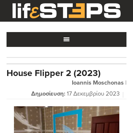
Skip
Skip
Skip
to
to
to
main
primary
footer
content
sidebar
House Flipper 2 (2023)
Ioannis Moschonas
|
Δημοσίευση:
17 Δεκεμβρίου 2023