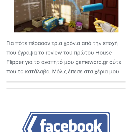
Για πότε πέρασαν τρια χρόνια από την εποχή
που έγραψα το review του πρώτου House
Flipper για το αγαπητό μου gameword.gr ούτε
που το κατάλαβα. Μόλις έπεσε στα χέρια μου
το House Flipper 2 από την λατρεμένη πλέον
εταιρεία διανομής Simulation τίτλων PlayWay
Αρχική
S.A. με κατέκλυσε ένα κύμα ευχάριστων
Πλευρική
αναμνήσεων προερχόμενο από τις λιγοστές
(δυστυχώς)...
Στήλη