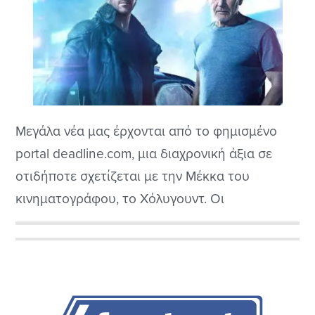
Μεγάλα νέα μας έρχονται από το φημισμένο
portal deadline.com, μια διαχρονική άξια σε
οτιδήποτε σχετίζεται με την Μέκκα του
κινηματογράφου, το Χόλυγουντ. Οι
τηλεοπτικές μας οθόνες αναμένεται να
γεμίσουν ρέπλικες, ευφυή ανδροειδή από το
Αρχική
σύμπαν του Blade Runner καθώς τα Amazon
Πλευρική
Studios έχουν ήδη σε στάδιο ανάπτυξης μια
τηλεοπτική σειρά Blade Runner.