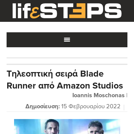
Skip
Skip
Skip
to
to
to
main
primary
footer
content
sidebar
Τηλεοπτική σειρά Blade
Runner από Amazon Studios
Ioannis Moschonas
|
Δημοσίευση:
15 Φεβρουαρίου 2022