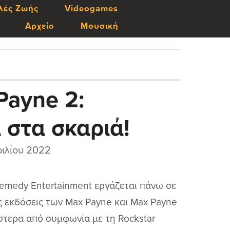
λές Ζωής
Videogames
Αρχείο
Μουσική
Payne 2:
 στα σκαριά!
ιλίου 2022
emedy Entertainment εργάζεται πάνω σε
ς εκδόσεις των Max Payne και Max Payne
στερα από συμφωνία με τη Rockstar