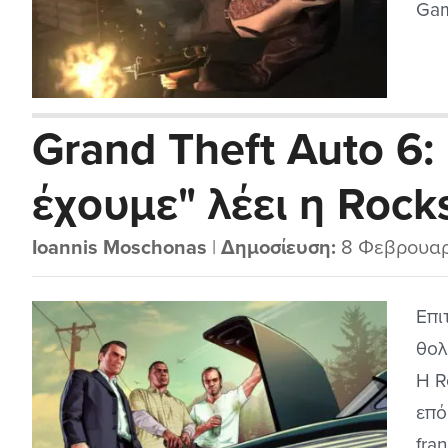
Gam
Grand Theft Auto 6:
έχουμε" λέει η Rock
Ioannis Moschonas
|
Δημοσίευση:
8 Φεβρουαρ
Επι
θoλ
Η R
επό
fra