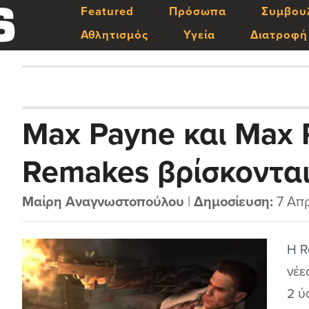
Featured
Πρόσωπα
Συμβου
Αθλητισμός
Υγεία
Διατροφή
Max Payne και Max 
Remakes βρίσκονται
Μαίρη Αναγνωστοπούλου
|
Δημοσίευση:
7 Απρ
Η R
νέε
2 ύ