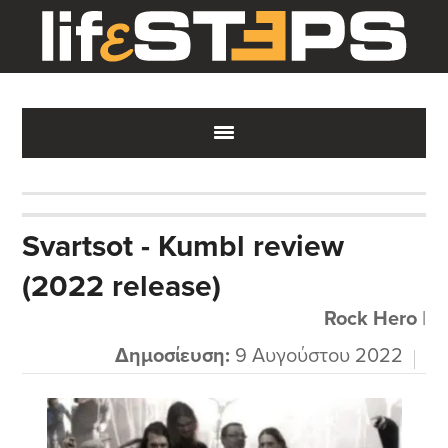
Skip
Skip
Skip
to
to
to
main
primary
footer
content
sidebar
Svartsot - Kumbl review
(2022 release)
Rock Hero
|
Δημοσίευση:
9 Αυγούστου 2022