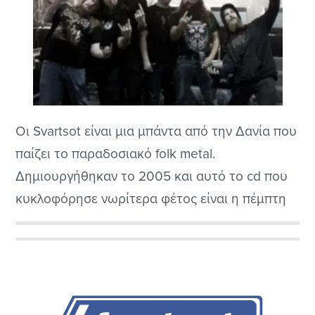
Οι Svartsot είναι μια μπάντα από την Δανία που
παίζει το παραδοσιακό folk metal.
Δημιουργήθηκαν το 2005 και αυτό το cd που
κυκλοφόρησε νωρίτερα φέτος είναι η πέμπτη
τους στούντιο ηχογράφηση. Η λέξη Kumbl
σημαίνει στην γλώσσα τους ένα μνημείο που
Αρχική
τοποθετούμε σε κάποιο τάφο. Η διαφορά της
Πλευρική
μπάντας με τις υπόλοιπες του ίδιου είδους,...