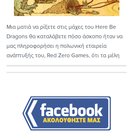
Μια ματιά να ρίξετε στις μάχες του Here Be
Dragons θα καταλάβετε πόσο άσκοπο ήταν να
μας πληροφορήσει η πολωνική εταιρεία
ανάπτυξής του, Red Zero Games, ότι τα μέλη
της είναι ισόβιοι λάτρεις των επιτραπέζιων
παιχνιδιών. Το Here Be Dragons είναι ένα
Αρχική
επιτραπέζιο σε ψηφιακή μορφή με interface
Πλευρική
που αποτυπώνεται φυσικότατα σε χαρτόνι και
κανόνες...
Στήλη