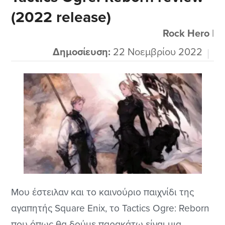
(2022 release)
Jagged Alliance, η οποία κυκλοφόρησε για
πρώτη φορά το 1994.
Rock Hero
|
Δημοσίευση:
22 Νοεμβρίου 2022
Μου έστειλαν και το καινούριο παιχνίδι της
αγαπητής Square Enix, το Tactics Ogre: Reborn
που όπως θα δούμε παρακάτω είναι μια