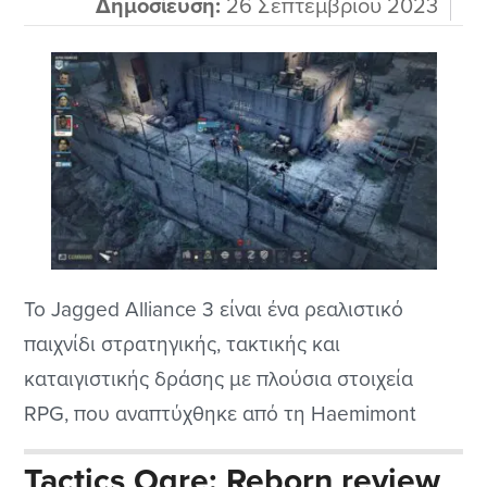
Δημοσίευση:
26 Σεπτεμβρίου 2023
Το Jagged Alliance 3 είναι ένα ρεαλιστικό
παιχνίδι στρατηγικής, τακτικής και
καταιγιστικής δράσης με πλούσια στοιχεία
RPG, που αναπτύχθηκε από τη Haemimont
Games και κυκλοφόρησε από την THQ Nordic.
Tactics Ogre: Reborn review
Είναι η τρίτη κύρια προσθήκη στη σειρά