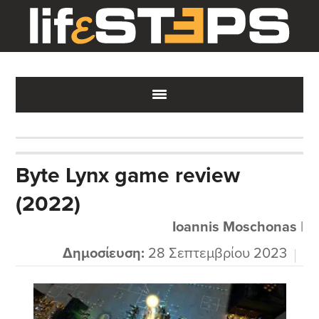
Skip
Skip
Skip
to
to
to
main
primary
footer
content
sidebar
Byte Lynx game review
(2022)
Ioannis Moschonas
|
Δημοσίευση:
28 Σεπτεμβρίου 2023