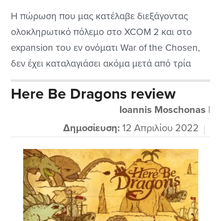
Η πώρωση που μας κατέλαβε διεξάγοντας
ολοκληρωτικό πόλεμο στο XCOM 2 και στο
expansion του εν ονόματι War of the Chosen,
δεν έχει καταλαγιάσει ακόμα μετά από τρία
ολόκληρα χρόνια. Η Firaxis Games προετοίμαζε
Here Be Dragons review
στα κρυφά μια πολύ ευχάριστη έκπληξη την
Ioannis Moschonas
|
οποία είδαμε να κυκλοφορεί σχεδόν
απροειδοποίητα τον φετινό Απρίλιο. Η έκπληξη
Δημοσίευση:
12 Απριλίου 2022
καλείται XCOM: Chimera...