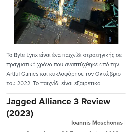
Το Byte Lynx είναι ένα παιχνίδι στρατηγικής σε
πραγματικό χρόνο που αναπτύχθηκε από την
Artful Games και κυκλοφόρησε τον Οκτώβριο
του 2022. Το παιχνίδι είναι εξαιρετικά
πρωτοποριακό στην κατηγορία του αφού, σε
Jagged Alliance 3 Review
αντίθεση με όλα τα υπόλοιπα, δεν ελέγχουμε
(2023)
μονάδες τις οποίες θα εξαπολύσουμε προς
εξολόθρευση των εχθρών μας!
Ioannis Moschonas
|