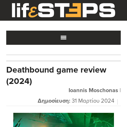
Skip
Skip
Skip
to
to
to
main
primary
footer
content
sidebar
Deathbound game review
(2024)
Ioannis Moschonas
|
Δημοσίευση:
31 Μαρτίου 2024