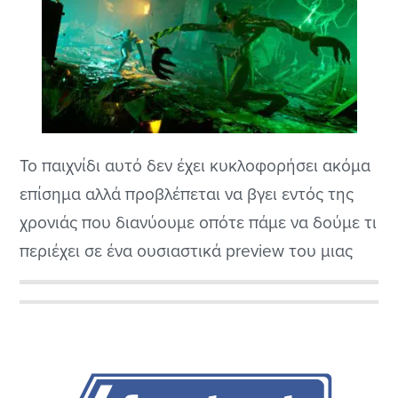
Το παιχνίδι αυτό δεν έχει κυκλοφορήσει ακόμα
επίσημα αλλά προβλέπεται να βγει εντός της
χρονιάς που διανύουμε οπότε πάμε να δούμε τι
περιέχει σε ένα ουσιαστικά preview του μιας
και είναι σε πολύ πρώιμη έκδοση και αναμένετε
να βελτιωθεί από τους προγραμματιστές του
Αρχική
αρκετά μέχρι την επίσημη ημερομηνία
Πλευρική
κυκλοφορίας. Πραγραμματίστηκε από το
στούντιο Trialforge και...