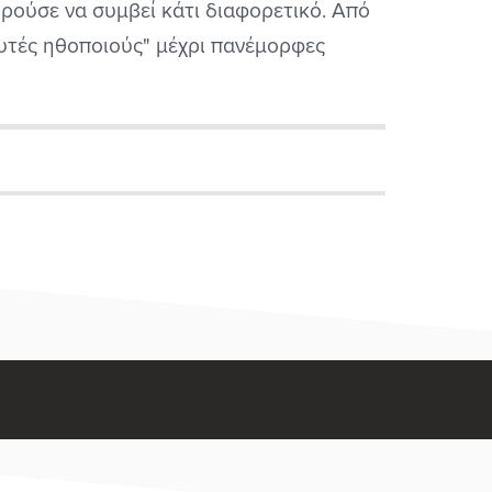
ρούσε να συμβεί κάτι διαφορετικό. Από
υτές ηθοποιούς" μέχρι πανέμορφες
ήτριες και τραγουδίστριες, η ακόλουθη
τα περιλαμβάνει τις 20 πιο όμορφες
αίκες του 2021 και, αναμφίβολα, μερικές
 τις πιο ταλαντούχες επίσης. Εντός της
ρείτε τις...