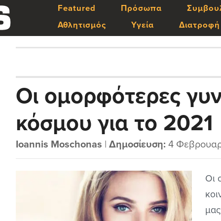
Featured
Πρόσωπα
Συμβου
Αθλητισμός
Υγεία
Διατροφή
Οι ομορφότερες γυν
κόσμου για το 2021
Ioannis Moschonas
|
Δημοσίευση:
4 Φεβρουαρ
Οι 
κοι
μας