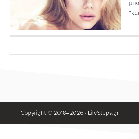
μπο
"κα
αθλ
λίσ
γυν
από
θα β
Copyright © 2018–2026 ·
LifeSteps.gr