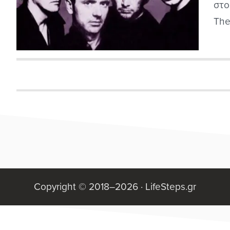
στο
The
ένα
επέ
κατ
του
από
Copyright © 2018–2026 ·
LifeSteps.gr