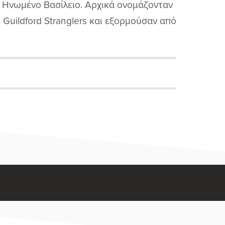
 Ηνωμένο Βασίλειο. Αρχικά ονομάζονταν
 Guildford Stranglers και εξορμούσαν από
 κατάστημα που πούλαγε μεν αλκοόλ, δεν
τρεπε όμως στους πελάτες να το
αναλώσουν εντός των εγκαταστάσεων
. Είναι φανερό ότι είχαν άσχημη εμπειρία
 μέθυσους! Επιστρέφοντας...