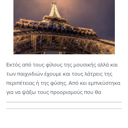
Εκτός από τους φίλους της μουσικής αλλά και
των παιχνιδιών έχουμε και τους λάτρεις της
περιπέτειας ή της φύσης. Από κει εμπνεύστηκα
για να ψάξω τους προορισμούς που θα
πήγαινα αν είχα τα απαραίτητα εφόδια ή και
τον ελεύθερο χρόνο βασικά γιατί η Σαντορίνη
Αρχική
παράδειγμα είναι κοντά στην Αθήνα αλλά