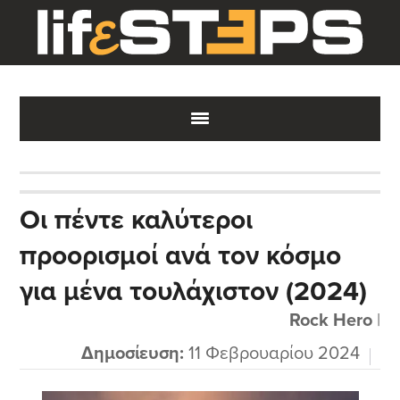
Skip
Skip
Skip
to
to
to
main
primary
footer
content
sidebar
Οι πέντε καλύτεροι
προορισμοί ανά τον κόσμο
για μένα τουλάχιστον (2024)
Rock Hero
|
Δημοσίευση:
11 Φεβρουαρίου 2024