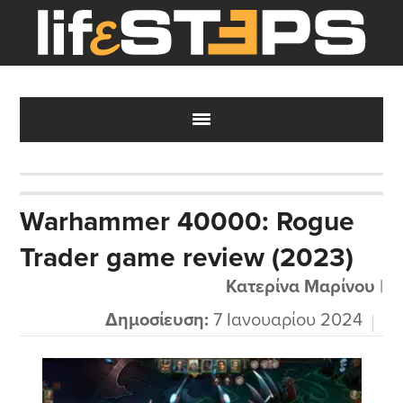
Skip
Skip
Skip
to
to
to
main
primary
footer
content
sidebar
Warhammer 40000: Rogue
Trader game review (2023)
Κατερίνα Μαρίνου
|
Δημοσίευση:
7 Ιανουαρίου 2024