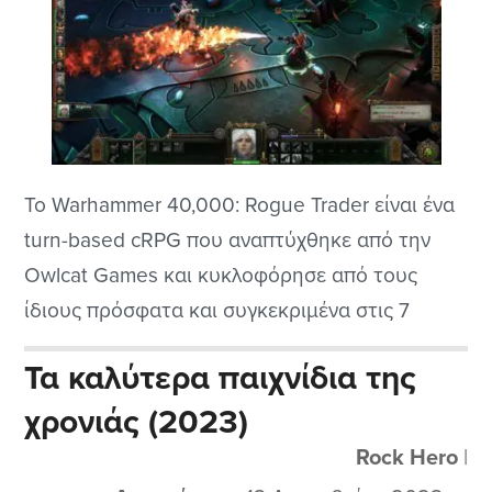
Το Warhammer 40,000: Rogue Trader είναι ένα
turn-based cRPG που αναπτύχθηκε από την
Owlcat Games και κυκλοφόρησε από τους
ίδιους πρόσφατα και συγκεκριμένα στις 7
Δεκεμβρίου του 2023. Το παιχνίδι τοποθετείται
Τα καλύτερα παιχνίδια της
στο σκοτεινό και βίαιο σύμπαν του Warhammer
χρονιάς (2023)
40000 για όσους ξέρουν και είναι πιστοί στην
σειρά, όπως και εγώ άλλωστε να μην
Rock Hero
|
κρυβόμαστε, και...