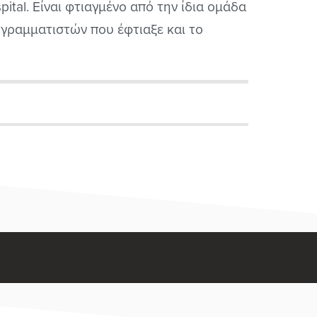
pital. Είναι φτιαγμένο από την ίδια ομάδα
γραμματιστών που έφτιαξε και το
σκεδαστικότατο Two Point Hospital και
ι η αγαπητή μας Sega έχει αναλάβει την
νομή του. Ένας που έχει παίξει...