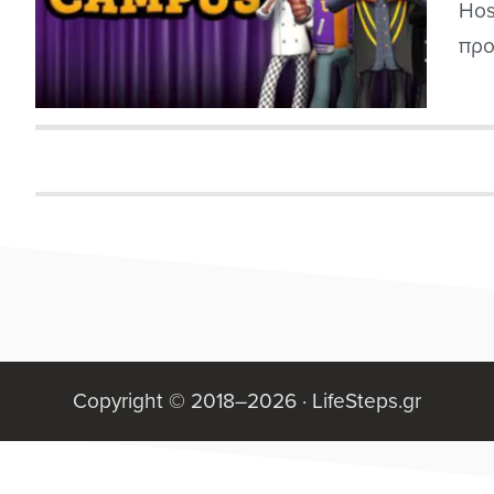
Hos
προ
δια
πάλ
δια
Copyright © 2018–2026 ·
LifeSteps.gr