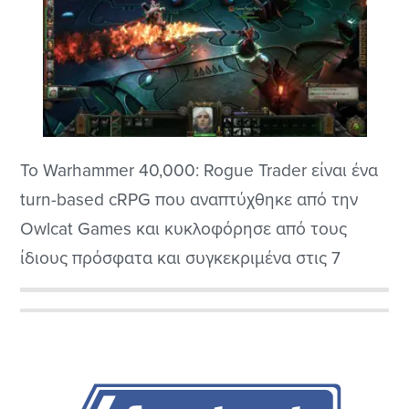
Το Warhammer 40,000: Rogue Trader είναι ένα
turn-based cRPG που αναπτύχθηκε από την
Owlcat Games και κυκλοφόρησε από τους
ίδιους πρόσφατα και συγκεκριμένα στις 7
Δεκεμβρίου του 2023. Το παιχνίδι τοποθετείται
στο σκοτεινό και βίαιο σύμπαν του Warhammer
Αρχική
40000 για όσους ξέρουν και είναι πιστοί στην
Πλευρική
σειρά, όπως και εγώ άλλωστε να μην
κρυβόμαστε, και...