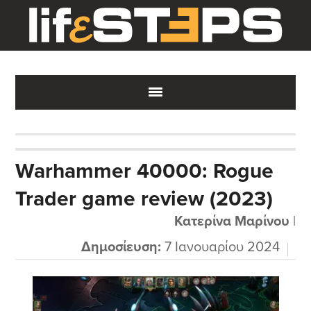
Skip
Skip
Skip
to
to
to
main
primary
footer
content
sidebar
Warhammer 40000: Rogue
Trader game review (2023)
Κατερίνα Μαρίνου
|
Δημοσίευση:
7 Ιανουαρίου 2024