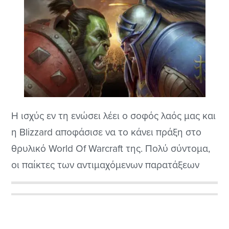
Η ισχύς εν τη ενώσει λέει ο σοφός λαός μας και
η Blizzard αποφάσισε να το κάνει πράξη στο
θρυλικό World Of Warcraft της. Πολύ σύντομα,
οι παίκτες των αντιμαχόμενων παρατάξεων
Alliance και Horde θα πάψουν να είναι
διαιρεμένοι και θα ενώνουν τις δυνάμεις τους
Αρχική
σε cross-faction ομάδες, έτοιμες να