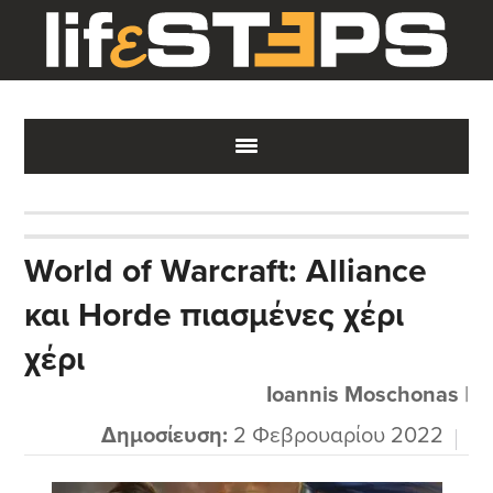
Skip
Skip
Skip
to
to
to
main
primary
footer
content
sidebar
World of Warcraft: Alliance
και Horde πιασμένες χέρι
χέρι
Ioannis Moschonas
|
Δημοσίευση:
2 Φεβρουαρίου 2022