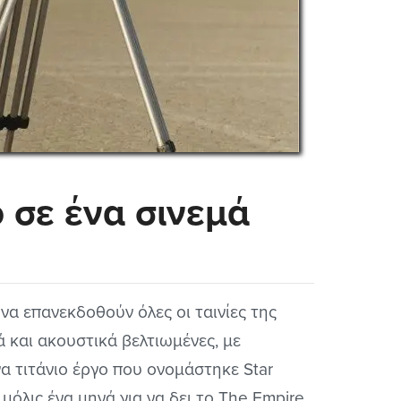
 σε ένα σινεμά
 να επανεκδοθούν όλες οι ταινίες της
ά και ακουστικά βελτιωμένες, με
α τιτάνιο έργο που ονομάστηκε Star
ε μόλις ένα μηνά για να δει το The Empire