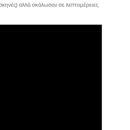
ς σκηνές) αλλά σκάλωσαν σε λεπτομέρειες