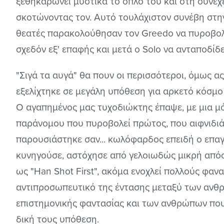
ξεθηκαρώνει μυστικά το όπλο του και στη συνέχε
σκοτώνοντας τον. Αυτό τουλάχιστον συνέβη στην
θεατές παρακολούθησαν τον Greedo να πυροβολε
σχεδόν εξ' επαφής και μετά ο Solo να ανταποδίδ
"Σιγά τα αυγά" θα πουν οι περισσότεροι, όμως α
εξελίχτηκε σε μεγάλη υπόθεση για αρκετό κόσμο
Ο αγαπημένος μας τυχοδιώκτης έπαψε, με μια μόν
παράνομου που πυροβολεί πρώτος, που αιφνιδιάζ
παρουσιάστηκε σαν... κωλόφαρδος επειδή ο επα
κυνηγούσε, αστόχησε από γελοιωδώς μικρή απόσ
ως "Han Shot First", ακόμα ενοχλεί πολλούς φανα
αντιπροσωπευτικό της έντασης μεταξύ των ανθρ
επιστημονικής φαντασίας και των ανθρώπων που 
δική τους υπόθεση.