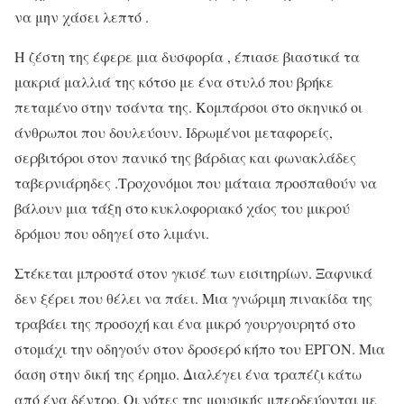
να μην χάσει λεπτό .
Η ζέστη της έφερε μια δυσφορία , έπιασε βιαστικά τα
μακριά μαλλιά της κότσο με ένα στυλό που βρήκε
πεταμένο στην τσάντα της. Κομπάρσοι στο σκηνικό οι
άνθρωποι που δουλεύουν. Ιδρωμένοι μεταφορείς,
σερβιτόροι στον πανικό της βάρδιας και φωνακλάδες
ταβερνιάρηδες .Τροχονόμοι που μάταια προσπαθούν να
βάλουν μια τάξη στο κυκλοφοριακό χάος του μικρού
δρόμου που οδηγεί στο λιμάνι.
Στέκεται μπροστά στον γκισέ των εισιτηρίων. Ξαφνικά
δεν ξέρει που θέλει να πάει. Μια γνώριμη πινακίδα της
τραβάει της προσοχή και ένα μικρό γουργουρητό στο
στομάχι την οδηγούν στον δροσερό κήπο του ΕΡΓΟΝ. Μια
όαση στην δική της έρημο. Διαλέγει ένα τραπέζι κάτω
από ένα δέντρο. Οι νότες της μουσικής μπερδεύονται με