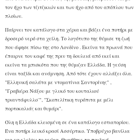
τον ήχο των τζιτζικιών και των ήχο από τον απόπλου των
πλοίων.
Παίρνει τον κατάλογο στα χέρια και βάζει ένα ποτήρι με
δροσερό νερό στα χείλη. Το λογότυπο της θύμισε τη ζωή
που άφησε πίσω της στο Λονδίνο . Εκείνα τα πρωινά που
έπαιρνε τον καφέ της πριν τη δουλειά από εκεί και
εκείνα τα μπισκότα που της θύμιζαν Ελλάδα. Η γεύση
είναι ταξίδι και ανάμνηση. Από τότε έχουν αλλάξει όλα.
"Ελληνική σαλάτα με ντοματίνια Σαντορίνης" ,
"Γραβιέρα Νάξου με γλυκό του κουταλιού
τριαντάφυλλο¨", "Σκοπελίτικη τυρόπιτα με μέλι
πορτοκαλιάς και θυμάρι".
Όλη η Ελλάδα κλεισμένη σε ένα κατάλογο εστιατορίου.
Ένα ποτήρι λευκό κρασί Ασσύρτικο. Υποβρύχιο βανίλια
για να κλείσει το γεύμα. Θυμήθηκε τα παιδικά