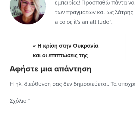
εμπειρίες! Προσπαθώ πάντα να
των πραγμάτων και ως λάτρης τ
a color, it's an attitude".
Previous
« Η κρίση στην Ουκρανία
Post:
και οι επιπτώσεις της
Αφήστε μια απάντηση
Reader
Interactions
Η ηλ. διεύθυνση σας δεν δημοσιεύεται.
Τα υποχρ
Σχόλιο
*