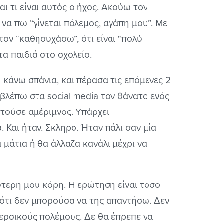
αι τι είναι αυτός ο ήχος. Ακούω τον
 να πω “γίνεται πόλεμος, αγάπη μου”. Με
τον “καθησυχάσω”, ότι είναι "πολύ
τα παιδιά στο σχολείο.
υ κάνω σπάνια, και πέρασα τις επόμενες 2
βλέπω στα social media τον θάνατο ενός
τούσε αμέριμνος. Υπάρχει
 Και ήταν. Σκληρό. Ήταν πάλι σαν μία
α μάτια ή θα άλλαζα κανάλι μέχρι να
ύτερη μου κόρη. Η ερώτηση είναι τόσο
, ότι δεν μπορούσα να της απαντήσω. Δεν
Περσικούς πολέμους. Δε θα έπρεπε να