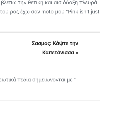
 βλέπω την θετική και αισιόδοξη πλευρά
ου ροζ έχω σαν moto μου "Pink isn't just
Next
Σασμός: Κάψτε την
Post:
Καπετάνισσα »
εωτικά πεδία σημειώνονται με
*