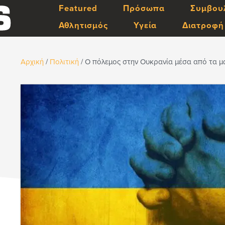
Featured
Πρόσωπα
Συμβου
Αθλητισμός
Υγεία
Διατροφή
Αρχική
/
Πολιτική
/
Ο πόλεμος στην Ουκρανία μέσα από τα μά