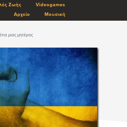
λές Ζωής
Videogames
Αρχείο
Μουσική
τια μιας μητέρας