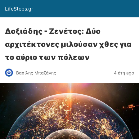
LifeSteps.gr
Δοξιάδης - Ζενέτος: Δύο
αρχιτέκτονες μιλούσαν χθες για
το αύριο των πόλεων
Βασίλης Μπαζάνης
4 έτη ago