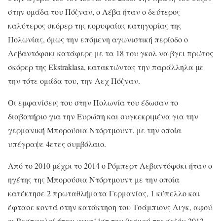
στην ομάδα του Πόζναν, ο Λέβα ήταν ο δεύτερος
καλύτερος σκόρερ της κορυφαίας κατηγορίας της
Πολωνίας, όμως την επόμενη αγωνιστική περίοδο ο
Λεβαντόφσκι κατάφερε με τα 18 του γκολ να βγει πρώτος
σκόρερ της Ekstraklasa, κατακτώντας την παράλληλα με
την τότε ομάδα του, την Λεχ Πόζναν.
Οι εμφανίσεις του στην Πολωνία του έδωσαν το
διαβατήριο για την Ευρώπη και συγκεκριμένα για την
γερμανική Μπορούσια Ντόρτμουντ, με την οποία
υπέγραψε 4ετες συμβόλαιο.
Από το 2010 μέχρι το 2014 ο Ρόμπερτ Λεβαντόφσκι ήταν ο
ηγέτης της Μπορούσια Ντόρτμουντ με την οποία
κατέκτησε 2 πρωταθλήματα Γερμανίας, 1 κύπελλο και
έφτασε κοντά στην κατάκτηση του Τσάμπιονς Λιγκ, αφού
οι Βεστφαλοί ήταν φιναλίστ του θεσμού της σεζόν 2012-