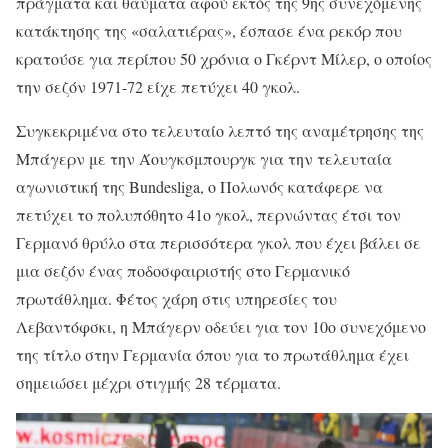
πράγματα και θαύματα αφού εκτός της 9ης συνεχόμενης
κατάκτησης της «σαλατιέρας», έσπασε ένα ρεκόρ που
κρατούσε για περίπου 50 χρόνια ο Γκέρντ Μίλερ, ο οποίος
την σεζόν 1971-72 είχε πετύχει 40 γκολ.
Συγκεκριμένα στο τελευταίο λεπτό της αναμέτρησης της
Μπάγερν με την Άουγκσμπουργκ για την τελευταία
αγωνιστική της Bundesliga, ο Πολωνός κατάφερε να
πετύχει το πολυπόθητο 41ο γκολ, περνώντας έτσι τον
Γερμανό θρύλο στα περισσότερα γκολ που έχει βάλει σε
μια σεζόν ένας ποδοσφαιριστής στο Γερμανικό
πρωτάθλημα. Φέτος χάρη στις υπηρεσίες του
Λεβαντόφσκι, η Μπάγερν οδεύει για τον 10ο συνεχόμενο
της τίτλο στην Γερμανία όπου για το πρωτάθλημα έχει
σημειώσει μέχρι στιγμής 28 τέρματα.