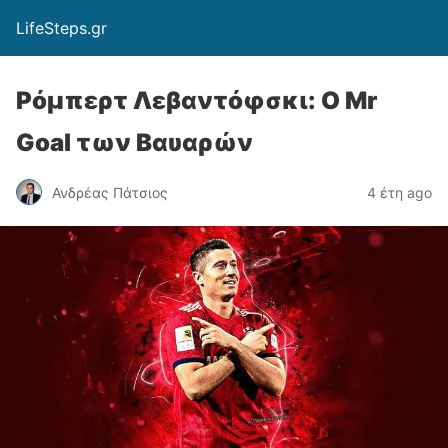
LifeSteps.gr
Ρόμπερτ Λεβαντόφσκι: Ο Mr
Goal των Βαυαρών
Ανδρέας Πάτσιος
4 έτη ago