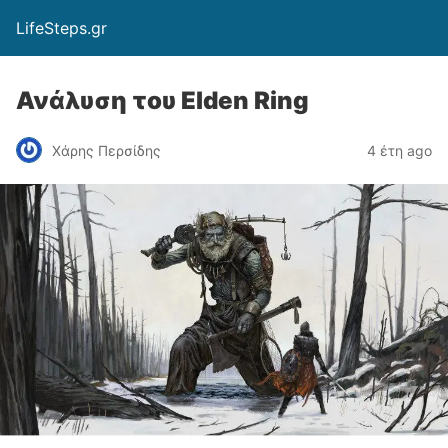
LifeSteps.gr
Ανάλυση του Elden Ring
Χάρης Περσίδης
4 έτη ago