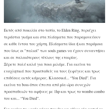
Εκτός από ποικιλία στο τοπίο, το Elden Ring, περιέχει
τεράστια γκάμα και στα πλάσματα που παραμονεύουν
σε κάθε ίντσα του χάρτη. Πλάσματα ίδια ή και παρόμοια
που ίσως οι "παλιοί" των souls games να έχουν συναντήσει
και σε παλαιότερους τίτλους της εταιρίας.
Ξέρετε πολύ καλά για ποια μιλάμε. Για εκείνα τα
ενοχλητικά που προσπαθείς να τους ξεφύγεις και τρως
επιθέσεις εκτός κάμερας. Κλασσικά... “You Died”. Για
εκείνα τα boss όπου έπειτα από μία ώρα συνεχών
προσπαθειών τα αφήνεις με 1hp και τρως το wombo combo
του και... “You Died”.
Για εκείνο το ωραίο μέρος που θες να ρίξεις μία ματιά με