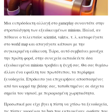
Μια ευπρόσδεκτη αλλαγή στο gameplay συναντάτε στην
στρατολόγηση των εξειδικευμένων minions. Παλιά, αν
πέθαινε ο τελευταίος scientist, valet κ. τ. λ. καταφεύγατε
στο world map και απαγάγατε κάποιον με την
συγκεκριμένη ειδίκευση. Τώρα, αυτό συμβαίνει μονάχα
την πρώτη φορά, στην συνεχεία εκπαιδεύετε όσα
εξειδικευμένα minions τραβάει η ψυχή σας. Θα σας θυμίσω
άλλον ένα εφιάλτη του πρωτότυπου, τα περίφημα
ξενοδοχεία. Επρόκειτο για επιχειρήσεις αποσπασμένες
από τον κορμό της βάσης σας, τοποθετημένες σε άσχετα
σημεία του νησιού, με περιορισμένη χωρητικότητα.
Προσωπικά μου είχε βγει η πίστη να χτίσω τα ξενοδοχεία,
τις πίστες χορού και τα bars που εμπεριείχαν, αφήστε που