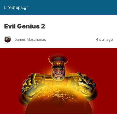
LifeSteps.gr
Evil Genius 2
Ioannis Moschonas
4 έτη ago