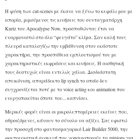
Η φύση των cut-scenes με έκανε να ξύνω το κεφάλι μου με
απορία, μιμούμενος τις κινήσεις του συνταγματάρχη
Kurtz του Apocalypse Now, προσπαθώντας έτσι να
εναρμονιστώ στο όλο “φευγάτο” κλίμα. Σαν καλή τους
πλευρά καταλογίζω την εμβάθυνση στον εκάστοτε
χαρακτήρα, την προσπάθεια εμπλουτισμού του με
χαρακτηριστικές εκφράσεις και κινήσεις. Η αισθητική
τους δυστυχώς είναι εντελώς χάλια. Δισδιάστατη
απεικόνιση, απαράδεκτο lip synch το οποίο δεν
συγχρονίζεται ποτέ με το voice acting και animation που
ενεργοποιείται όποτε του... καπνίσει.
Μερικές φορές είναι οι μικρολεπτομέρειες εκείνες που,
αθροιζόμενες, κάνουν το σύνολο να αξίζει. Σας εφιστώ
την προσοχή στο φαντασμαγορικό Lair Builder 5000, την
φουτουριστική συσκευή που χρησιμοποιούν τα minions για