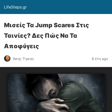
LifeSteps.gr
Μισείς Τα Jump Scares Στις
Ταινίες? Δες Πώς Να Τα
Αποφύγεις
Άκης Τίγκας
8 έτη ago