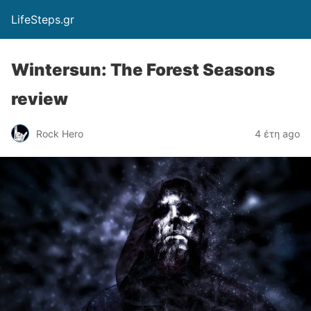
LifeSteps.gr
Wintersun: The Forest Seasons
review
Rock Hero
4 έτη ago