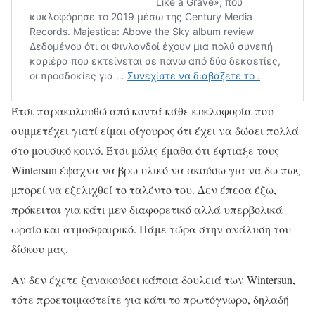
Έτσι
παρακολουθώ
από
κοντά
κάθε
κυκλοφορία
που
συμμετέχει
γιατί
είμαι
σίγουρος
ότι
έχει
να
δώσει
πολλά
στο
μουσικό
κοινό
.
Έτσι
μόλις
έμαθα
ότι
έφτιαξε
τους
Wintersun
έψαχνα
να
βρω
υλικό
να
ακούσω
για
να
δω
πως
μπορεί
να
εξελιχθεί
το
ταλέντο
του
.
Δεν
έπεσα
έξω
,
πρόκειται
για
κάτι
μεν
διαφορετικό
αλλά
υπερβολικά
ωραίο
και
ατμοσφαιρικό
.
Πάμε
τώρα
στην
ανάλυση
του
δίσκου
μας
.
Αν δεν έχετε ξανακούσει κάποια δουλειά των Wintersun,
τότε προετοιμαστείτε για κάτι το πρωτόγνωρο, δηλαδή