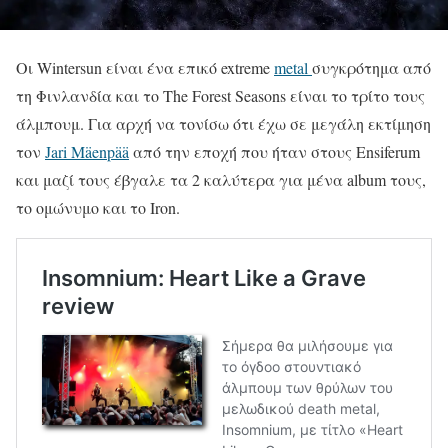
Οι Wintersun είναι ένα επικό extreme
metal
συγκρότημα από
τη Φινλανδία και το The Forest Seasons είναι το τρίτο τους
άλμπουμ.
Για
αρχή
να
τονίσω
ότι
έχω
σε
μεγάλη
εκτίμηση
τον
Jari
Mäenpää
από
την
εποχή
που
ήταν
στους
Ensiferum
και
μαζί
τους
έβγαλε
τα
2
καλύτερα
για
μένα
album
τους
,
το
ομώνυμο
και
το
Iron
.