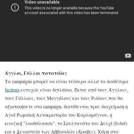
Άγγλοι, Γάλλοι πατατάδες
Τα campaigns μπορεί να είναι τέσσερα αλλά τα διαθέσιμα
factions
ευτυχώς είναι διπλάσια. Έκτος από τους Άγγλους,
τους Γάλλους, τους Μογγόλους και τους Ρώσους που θα
αξιοποιήσετε στο campaign, διατίθενται προς διαχείριση η
Αγιά Ρωμαϊκή Αυτοκρατορία του Καρλομάγνου, η
κινεζική "λαοθάλασσα", το Σουλτανάτο του Δελχί (Ινδοί)
και η Δυναστεία των Αββασιδών (Άραβες). Χάρη στις