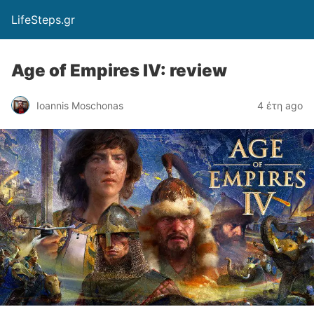
LifeSteps.gr
Age of Empires IV: review
Ioannis Moschonas
4 έτη ago