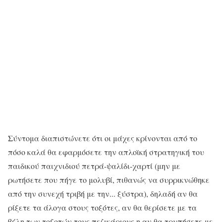
Σύντομα διαπιστώνετε ότι οι μάχες κρίνονται από το
πόσο καλά θα εφαρμόσετε την απλοϊκή στρατηγική του
παιδικού παιχνιδιού πετρά-ψαλίδι-χαρτί (μην με
ρωτήσετε που πήγε το μολυβί, πιθανώς να συρρικνώθηκε
από την συνεχή τριβή με την... ξύστρα), δηλαδή αν θα
ρίξετε τα άλογα στους τοξότες, αν θα θερίσετε με τα
βέλη των τοξοτών τους πεζικάριους η αν θα τρυπήσετε με