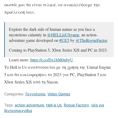
σκοπός μας θα είναι τελικά, να ανακαλύψουμε την
προέλευσή τους.
Explore the dark side of human nature as you face a
mysterious calamity in
@HELLisUSgame
, an action-
adventure game developed on
#UE5
by
@TheRogueFactor
.
Coming to PlayStation 5, Xbox Series X|S and PC in 2023.
Learn more:
https://t.co/Dx1hM0nbgU
pic.twitter.com/pGAMJ3kWG5
Το Hell is Us αναπτύσσεται με τη χρήση της Unreal Engine
5 και θα κυκλοφορήσει το 2023 για PC, PlayStation 5 και
— Nacon (@Nacon)
April 12, 2022
Xbox Series X|S από τη Nacon.
Categories:
Τεχνολογία
,
Video Games
Tags:
action adventure
,
Hell is Us
,
Rogue Factory
,
νέα για
βιντεοπαιχνίδια