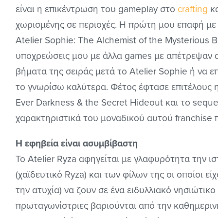
είναι η επικέντρωση του gameplay στο
crafting
κα
χωρισμένης σε περιοχές. Η πρώτη μου επαφή με
Atelier Sophie: The Alchemist of the Mysteriou
υποχρεώσεις μου με άλλα games με απέτρεψαν 
βήματα της σειράς μετά το Atelier Sophie ή να επ
το γνωρίσω καλύτερα. Φέτος έφτασε επιτέλους η
Ever Darkness & the Secret Hideout και το sequ
χαρακτηριστικά του μοναδικού αυτού franchise 
H εφηβεία είναι ασυμβίβαστη
Το Atelier Ryza αφηγείται με γλαφυρότητα την ισ
(χαϊδευτικό Ryza) και των φίλων της οι οποίοι ε
την ατυχία) να ζουν σε ένα ειδυλλιακό νησιώτικ
πρωταγωνίστριες βαριούνται από την καθημερι