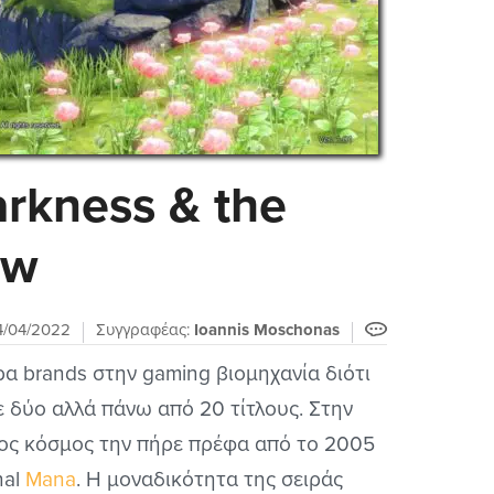
arkness & the
ew
4/04/2022
Συγγραφέας:
Ioannis Moschonas
ερα brands στην gaming βιομηχανία διότι
ε δύο αλλά πάνω από 20 τίτλους. Στην
πος κόσμος την πήρε πρέφα από το 2005
nal
Mana
. Η μοναδικότητα της σειράς