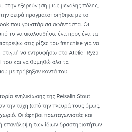
ι στην εξερεύνηση μιας μεγάλης πόλης,
 την σειρά πραγματοποιήθηκε με το
s Book που γουστάρισα αφάνταστα. Οι
από το να ακολουθήσω ένα προς ένα τα
ιστρέψω στις ρίζες του franchise για να
 στιγμή να εντρυφήσω στο Atelier Ryza:
el του και να θυμηθώ όλα τα
που με τράβηξαν κοντά του.
τορία ενηλικίωσης της Reisalin Stout
ίχαν την τύχη (από την πλευρά τους όμως,
ο χωριό. Οι έφηβοι πρωταγωνιστές και
νή επανάληψη των ίδιων δραστηριοτήτων