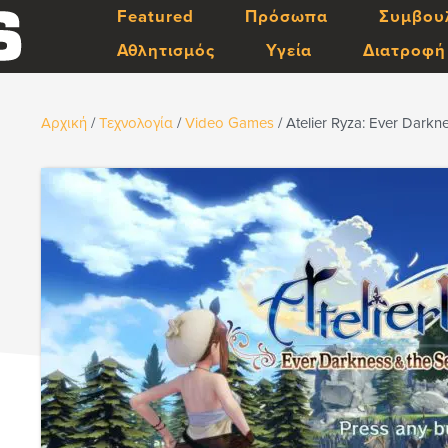
Featured
Πρόσωπα
Συμβου
Αθλητισμός
Υγεία
Διατροφή
Αρχική
/
Τεχνολογία
/
Video Games
/
Atelier Ryza: Ever Darkn