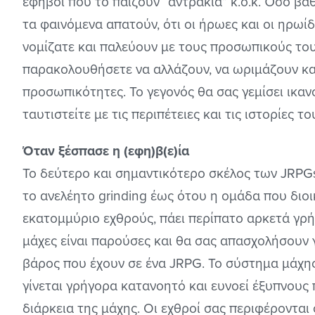
έφηβοι που το παίζουν “αντράκια” κ.ο.κ. Όσο βα
τα φαινόμενα απατούν, ότι οι ήρωες και οι ηρωίδ
νομίζατε και παλεύουν με τους προσωπικούς του
παρακολουθήσετε να αλλάζουν, να ωριμάζουν και
προσωπικότητες. Το γεγονός θα σας γεμίσει ικαν
ταυτιστείτε με τις περιπέτειες και τις ιστορίες το
Όταν ξέσπασε η (εφη)β(ε)ία
Το δεύτερο και σημαντικότερο σκέλος των JRPGs 
το ανελέητο grinding έως ότου η ομάδα που διοι
εκατομμύριο εχθρούς, πάει περίπατο αρκετά γρήγ
μάχες είναι παρούσες και θα σας απασχολήσουν γ
βάρος που έχουν σε ένα JRPG. Το σύστημα μάχης 
γίνεται γρήγορα κατανοητό και ευνοεί έξυπνους 
διάρκεια της μάχης. Οι εχθροί σας περιφέρονται 