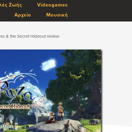
λές Ζωής
Videogames
Αρχείο
Μουσική
ess & the Secret Hideout review