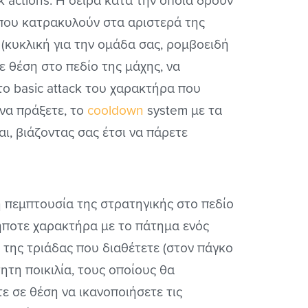
k actions. Η σειρά κατά την οποία δρουν
ς που κατρακυλούν στα αριστερά της
(κυκλική για την ομάδα σας, ρομβοειδή
τε θέση στο πεδίο της μάχης, να
ε το basic attack του χαρακτήρα που
 να πράξετε, το
cooldown
system με τα
ι, βιάζοντας σας έτσι να πάρετε
αι η πεμπτουσία της στρατηγικής στο πεδίο
ήποτε χαρακτήρα με το πάτημα ενός
ς της τριάδας που διαθέτετε (στον πάγκο
ητη ποικιλία, τους οποίους θα
τε σε θέση να ικανοποιήσετε τις