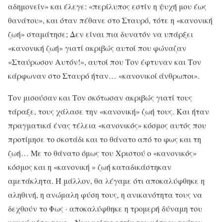
αδημονείν» και έλεγε: «περίλυπος εστίν η ψυχή μου έως
θανάτου», και όταν πέθανε στο Σταυρό, τότε η «κανονική
ζωή» σταμάτησε; Δεν είναι πια δυνατόν να υπάρξει
«κανονική ζωή» γιατί ακριβώς αυτοί που φώναζαν
«Σταύρωσον Αυτόν!», αυτοί που Τον έφτυναν και Τον
κάρφωναν στο Σταυρό ήταν… «κανονικοί άνθρωποι».
Τον μισούσαν και Τον σκότωσαν ακριβώς γιατί τους
τάραξε, τους χάλασε την «κανονική» ζωή τους. Και ήταν
πραγματικά ένας τέλεια «κανονικός» κόσμος αυτός που
προτίμησε το σκοτάδι και το θάνατο από το φως και τη
ζωή… Με το θάνατο όμως του Χριστού ο «κανονικός»
κόσμος και η «κανονική » ζωή καταδικάστηκαν
αμετάκλητα. Ή μάλλον, θα λέγαμε ότι αποκαλύφθηκε η
αληθινή, η ανώμαλη φύση τους, η ανικανότητα τους να
δεχθούν το Φως · αποκαλύφθηκε η τρομερή δύναμη του