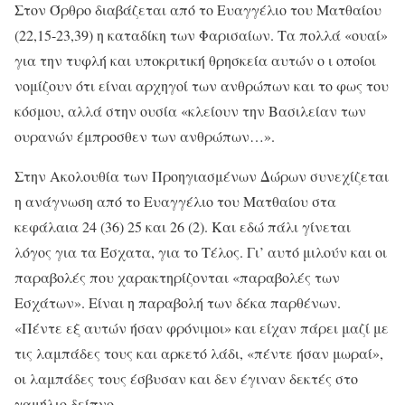
Στον Όρθρο διαβάζεται από το Ευαγγέλιο του Ματθαίου
(22,15-23,39) η καταδίκη των Φαρισαίων. Τα πολλά «ουαί»
για την τυφλή και υποκριτική θρησκεία αυτών o ι οποίοι
νομίζουν ότι είναι αρχηγοί των ανθρώπων και το φως του
κόσμου, αλλά στην ουσία «κλείουν την Βασιλείαν των
ουρανών έμπροσθεν των ανθρώπων…».
Στην Ακολουθία των Προηγιασμένων Δώρων συνεχίζεται
η ανάγνωση από το Ευαγγέλιο του Ματθαίου στα
κεφάλαια 24 (36) 25 και 26 (2). Και εδώ πάλι γίνεται
λόγος για τα Έσχατα, για το Τέλος. Γι’ αυτό μιλούν και οι
παραβολές που χαρακτηρίζονται «παραβολές των
Εσχάτων». Είναι η παραβολή των δέκα παρθένων.
«Πέντε εξ αυτών ήσαν φρόνιμοι» και είχαν πάρει μαζί με
τις λαμπάδες τους και αρκετό λάδι, «πέντε ήσαν μωραί»,
οι λαμπάδες τους έσβυσαν και δεν έγιναν δεκτές στο
γαμήλιο δείπνο.