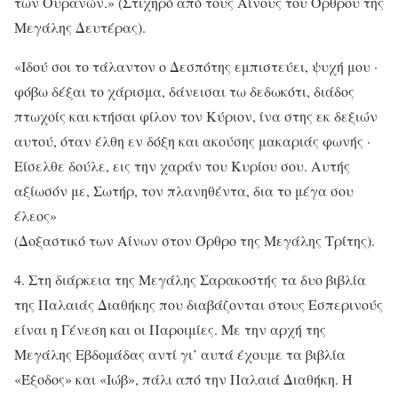
των Ουρανών.» (Στιχηρό από τους Αίνους του Όρθρου της
Μεγάλης Δευτέρας).
«Ιδού σοι το τάλαντον ο Δεσπότης εμπιστεύει, ψυχή μου ·
φόβω δέξαι το χάρισμα, δάνεισαι τω δεδωκότι, διάδος
πτωχοίς και κτήσαι φίλον τον Κύριον, ίνα στης εκ δεξιών
αυτού, όταν έλθη εν δόξη και ακούσης μακαριάς φωνής ·
Είσελθε δούλε, εις την χαράν του Κυρίου σου. Αυτής
αξίωσόν με, Σωτήρ, τον πλανηθέντα, δια το μέγα σου
έλεος»
(Δοξαστικό των Αίνων στον Όρθρο της Μεγάλης Τρίτης).
4. Στη διάρκεια της Μεγάλης Σαρακοστής τα δυο βιβλία
της Παλαιάς Διαθήκης που διαβάζονται στους Εσπερινούς
είναι η Γένεση και οι Παροιμίες. Με την αρχή της
Μεγάλης Εβδομάδας αντί γι’ αυτά έχουμε τα βιβλία
«Έξοδος» και «Ιώβ», πάλι από την Παλαιά Διαθήκη. Η