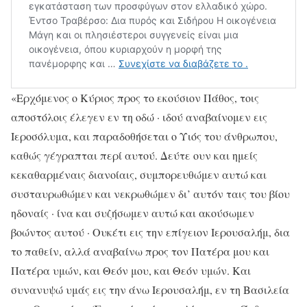
«Ερχόμενος ο Κύριος προς το εκούσιον Πάθος, τοις
αποστόλοις έλεγεν εν τη οδώ · ιδού αναβαίνομεν εις
Ιεροσόλυμα, και παραδοθήσεται ο Υιός του άνθρωπου,
καθώς γέγραπται περί αυτού. Δεύτε ουν και ημείς
κεκαθαρμέναις διανοίαις, συμπορευθώμεν αυτώ και
συσταυρωθώμεν και νεκρωθώμεν δι’ αυτόν ταις του βίου
ηδοναίς · ίνα και συζήσωμεν αυτώ και ακούσωμεν
βοώντος αυτού · Ουκέτι εις την επίγειον Ιερουσαλήμ, δια
το παθείν, αλλά αναβαίνω προς τον Πατέρα μου και
Πατέρα υμών, και Θεόν μου, και Θεόν υμών. Και
συνανυψώ υμάς εις την άνω Ιερουσαλήμ, εν τη Βασιλεία