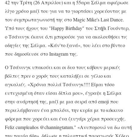
42 την Τρίτη (26 Απριλίου) και η 55αρα Σάλμα αφιέρωσε
λίγο χρόνο μαζί του για να το γιορτάσει χορεύοντας με
τον συμπρωταγωνιστή της στο Magic Mike's Last Dance.
Υπό τους ήχους του "Happy Birthday" του Στήβι Γουόντερ,
ο Τσάνινγκ έκανε ό,τι μπορούσε για να ακολουθήσει τις
οδηγίες της Σάλμα. «Κάν'το ξανά», του λέει στο βίντεο
που δημοσίευσε στο Instagram της.
Ο Τσάνινγκ υπακούει και οι δυο τους κόβουν μερικές
βόλτες πριν ο χορός τους καταλήξει σε γέλιο και
αγκαλιές. «Χρόνια πολλά Τσάνινγκ!!!! Είμαι τόσο
ευτυχισμένη όταν είσαι δίπλα μου», έγραψε η Σάλμα
στην ανάρτησή της, μαζί με μια σειρά από emoji που
περιελάμβαναν ένα μπαλόνι, την κυρία με το κόκκινο
φόρεμα που χορεύει και ένα ζευγάρι χέρια προσευχής.
Feliz cumpleaños @channingtatum." «Ανυπομονώ να δω αυτή
την ταινία ήδη», δήλωσε η τηλεοπτική παραγωγός Χέδερ