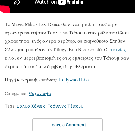
Το
Magic Mike's Last Dance θα είναι η τρίτη ταινία με
πρωταγωνιστή τον Τσάνινγκ Τάτουμ στον ρόλο του ίδιου
χαρακτήρα, ενός άντρα στρίπερ, σε σκηνοθεσία Στήβεν
Σόντεμπεργκ (Ocean's Trilogy, Erin Brockovich). Οι
ταινίες
είναι εν μέρει βασισμένες στις εμπειρίες του Τάτουμ σαν
στρίπερ όταν ήταν έφηβος στην Φλόριντα.
Πηγή κεντρικής εικόνας:
Hollywood Life
Categories:
Ψυχαγωγία
Tags:
Σάλμα Χάγιεκ
,
Τσάνινγκ Τέιτουμ
Leave a Comment