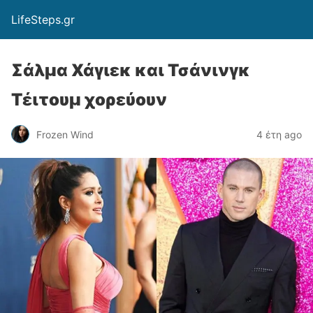
LifeSteps.gr
Σάλμα Χάγιεκ και Τσάνινγκ
Τέιτουμ χορεύουν
Frozen Wind
4 έτη ago