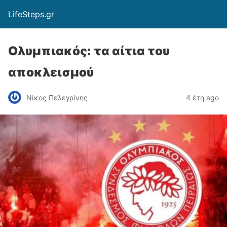
LifeSteps.gr
Ολυμπιακός: τα αίτια του
αποκλεισμού
Νίκος Πελεγρίνης
4 έτη ago