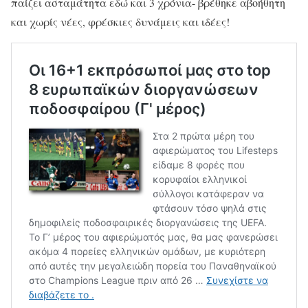
παίζει ασταμάτητα εδώ και 3 χρόνια- βρέθηκε αβοήθητη
και χωρίς νέες, φρέσκιες δυνάμεις και ιδέες!