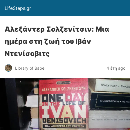
LifeSteps.gr
Αλεξάντερ Σολζενίτσιν: Μια
ημέρα στη ζωή του Ιβάν
Ντενίσοβιτς
Library of Babel
4 έτη ago