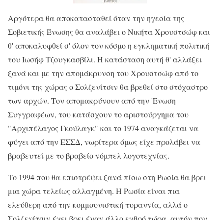
Αργότερα θα αποκατασταθεί όταν την ηγεσία της
Σοβιετικής Ένωσης θα αναλάβει ο Νικήτα Χρουστσώφ και
θ' αποκαλυφθεί σ' όλον τον κόσμο η εγκληματική πολιτική
του Ιωσήφ Τζουγκασβίλι. Η κατάσταση αυτή θ' αλλάξει
ξανά και με την απομάκρυνση του Χρουστσώφ από το
τιμόνι της χώρας ο Σολζενίτσιν θα βρεθεί στο στόχαστρο
των αρχών. Τον απομακρύνουν από την 'Ενωση
Συγγραφέων, του κατάσχουν το αριστούργημα του
"Αρχιπέλαγος Γκούλαγκ" και το 1974 αναγκάζεται να
φύγει από την ΕΣΣΔ, νωρίτερα όμως είχε προλάβει να
βραβευτεί με το βραβείο νόμπελ λογοτεχνίας.
Το 1994 που θα επιστρέψει ξανά πίσω στη Ρωσία θα βρει
μια χώρα τελείως αλλαγμένη. Η Ρωσία είναι πια
ελεύθερη από την κομμουνιστική τυραννία, αλλά ο
Σολζενίτσιν έχει βρει έναν άλλο εχθρό τώρα, αυτόν που