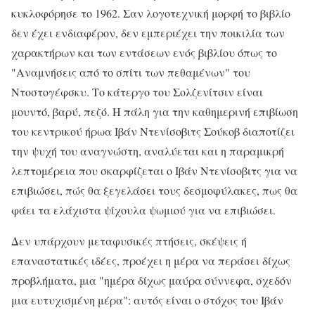
κυκλοφόρησε το 1962. Σαν λογοτεχνική μορφή το βιβλίο
δεν έχει ενδιαφέρον, δεν εμπεριέχει την ποικιλία των
χαρακτήρων και των εντάσεων ενός βιβλίου όπως το
"Αναμνήσεις από το σπίτι των πεθαμένων" του
Ντοστογέφσκυ. Το κάτεργο του Σολζενίτσιν είναι
μουντό, βαρύ, πεζό. Η πάλη για την καθημερινή επιβίωση
του κεντρικού ήρωα Ιβάν Ντενίσοβιτς Σούκοβ διαποτίζει
την ψυχή του αναγνώστη, αναλύεται και η παραμικρή
λεπτομέρεια που σκαρφίζεται ο Ιβάν Ντενίσοβιτς για να
επιβιώσει, πώς θα ξεγελάσει τους δεσμοφύλακες, πως θα
φάει τα ελάχιστα ψίχουλα ψωμιού για να επιβιώσει.
Δεν υπάρχουν μεταφυσικές πτήσεις, σκέψεις ή
επαναστατικές ιδέες, προέχει η μέρα να περάσει δίχως
προβλήματα, μια "ημέρα δίχως μαύρα σύννεφα, σχεδόν
μια ευτυχισμένη μέρα": αυτός είναι ο στόχος του Ιβάν