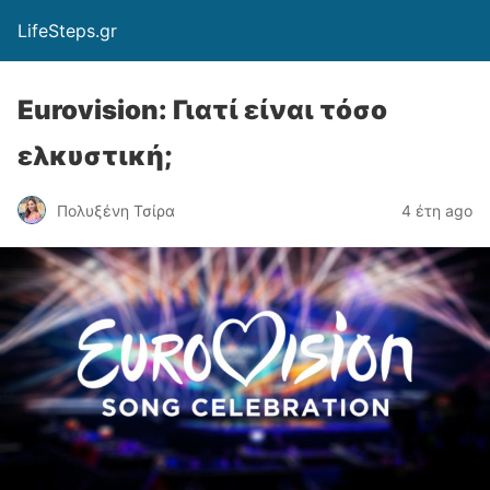
LifeSteps.gr
Eurovision: Γιατί είναι τόσο
ελκυστική;
Πολυξένη Τσίρα
4 έτη ago