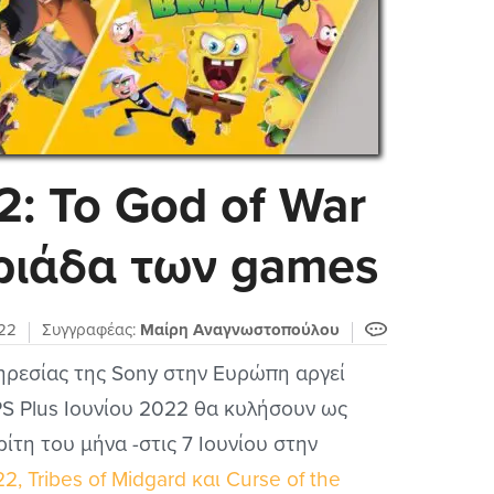
2: Το God of War
τριάδα των games
22
Συγγραφέας:
Μαίρη Αναγνωστοπούλου
ηρεσίας της Sony στην Ευρώπη αργεί
PS Plus Ιουνίου 2022 θα κυλήσουν ως
ίτη του μήνα -στις 7 Ιουνίου στην
2, Tribes of Midgard και Curse of the