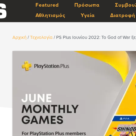
Featured
Πρόσωπα
Συμβου
Αθλητισμός
Υγεία
Διατροφή
Αρχική
/
Τεχνολογία
/
PS Plus Ιουνίου 2022: Το God of War ξ