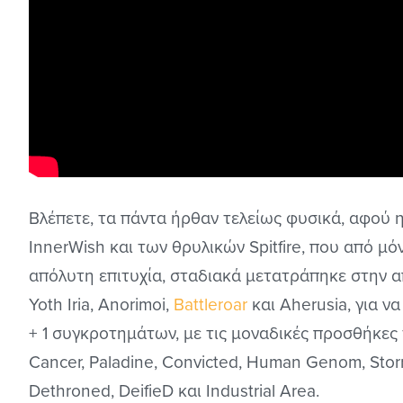
Βλέπετε, τα πάντα ήρθαν τελείως φυσικά, αφού
InnerWish και των θρυλικών Spitfire, που από μ
απόλυτη επιτυχία, σταδιακά μετατράπηκε στην 
Yoth Iria, Anorimoi,
Battleroar
και Aherusia, για ν
+ 1 συγκροτημάτων, με τις μοναδικές προσθήκες τ
Cancer, Paladine, Convicted, Human Genom, Storr
Dethroned, DeifieD και Industrial Area.