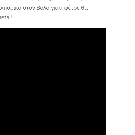
οιπορικό στον Βόλο γιατί φέτος θα
etal!