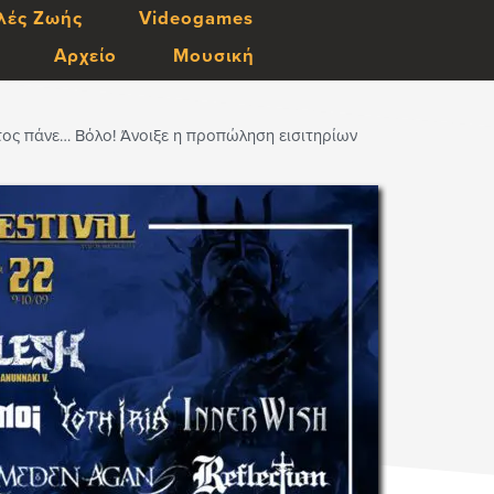
λές Ζωής
Videogames
Αρχείο
Μουσική
έτος πάνε… Βόλο! Άνοιξε η προπώληση εισιτηρίων