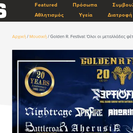
Featured
Πρόσωπα
Συμβου
Αθλητισμός
Υγεία
Διατροφή
Αρχική
/
Μουσική
/
Golden R. Festival: Όλοι οι μεταλλάδες φ