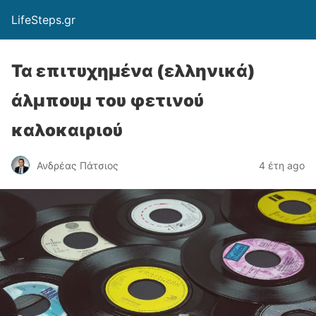
LifeSteps.gr
Τα επιτυχημένα (ελληνικά)
άλμπουμ του φετινού
καλοκαιριού
Ανδρέας Πάτσιος
4 έτη ago