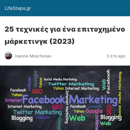
LifeSteps.gr
25 τεχνικές για ένα επιτυχημένο
μάρκετινγκ (2023)
Ioannis Moschonas
3 έτη ago