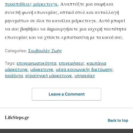
προσπάθειες μάρκετινγκ
. Αναπτύξτε μια σαφή και
συνεπή φωνή επωνυμίας, οπτικό στυλ και ανταλλαγή
μηνυμάτων σε όλα τα κανάλια μάρκετινγκ. Αυτό μπορεί
να σας βοηθήσει να δημιουργήσετε μια ισχυρή ταυτότητα
επωνυμίας και να χτίσετε εμπιστοσύνη με το κοινό σας.
Categories:
Συμβουλές Ζωής
Tags:
επιχειρηματικότητα
,
επιχειρήσεις
,
καμπάνια
μάρκετινγκ
,
μάρκετινγκ
,
μέσα κοινωνικής δικτύωσης
,
προϊόντα
,
στρατηγική μάρκετινγκ
,
υπηρεσίες
Leave a Comment
LifeSteps.gr
Back to top