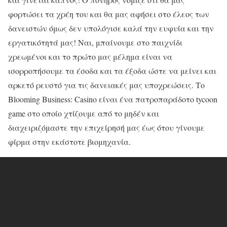
φορτώσει τα χρέη του και θα μας αφήσει στο έλεος των
δανειστών όμως δεν υπολόγισε καλά την ευφυία και την
εργατικότητά μας! Ναι, μπαίνουμε στο παιχνίδι
χρεωμένοι και το πρώτο μας μέλημα είναι να
ισορροπήσουμε τα έσοδα και τα έξοδα ώστε να μείνει και
αρκετό ρευστό για τις δανειακές μας υποχρεώσεις. Το
Blooming Business: Casino είναι ένα πατροπαράδοτο tycoon
game στο οποίο χτίζουμε από το μηδέν και
διαχειριζόμαστε την επιχείρησή μας έως ότου γίνουμε
φίρμα στην εκάστοτε βιομηχανία.