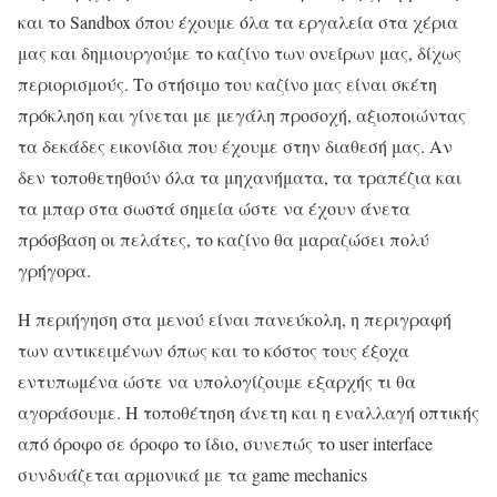
και το Sandbox όπου έχουμε όλα τα εργαλεία στα χέρια
μας και δημιουργούμε το καζίνο των ονείρων μας, δίχως
περιορισμούς. Το στήσιμο του καζίνο μας είναι σκέτη
πρόκληση και γίνεται με μεγάλη προσοχή, αξιοποιώντας
τα δεκάδες εικονίδια που έχουμε στην διαθεσή μας. Αν
δεν τοποθετηθούν όλα τα μηχανήματα, τα τραπέζια και
τα μπαρ στα σωστά σημεία ώστε να έχουν άνετα
πρόσβαση οι πελάτες, το καζίνο θα μαραζώσει πολύ
γρήγορα.
Η περιήγηση στα μενού είναι πανεύκολη, η περιγραφή
των αντικειμένων όπως και το κόστος τους έξοχα
εντυπωμένα ώστε να υπολογίζουμε εξαρχής τι θα
αγοράσουμε. Η τοποθέτηση άνετη και η εναλλαγή οπτικής
από όροφο σε όροφο το ίδιο, συνεπώς το user interface
συνδυάζεται αρμονικά με τα game mechanics