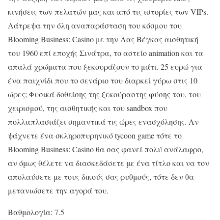
κινήσεις των πελατών μας και από τις ιστορίες των VIPs.
Λάτρεψα την όλη αναπαράσταση του κόσμου του
Blooming Business: Casino με την Λας Βέγκας αισθητική
του 1960 επί εποχής Σινάτρα, το αστείο animation και τα
απαλά χρώματα που ξεκουράζουν το μάτι. 25 ευρώ για
ένα παιχνίδι που το σενάριο του διαρκεί γύρω στις 10
ώρες; Φυσικά δοθείσης της ξεκούραστης φύσης του, του
χειρισμού, της αισθητικής και του sandbox που
πολλαπλασιάζει σημαντικά τις ώρες ενασχόλησης. Αν
ψάχνετε ένα σκληροπυρηνικό tycoon game τότε το
Blooming Business: Casino θα σας φανεί πολύ ανάλαφρο,
αν όμως θέλετε να διασκεδάσετε με ένα τίτλο και να τον
απολαύσετε με τους δικούς σας ρυθμούς, τότε δεν θα
μετανιώσετε την αγορά του.
Βαθμολογία: 7.5​