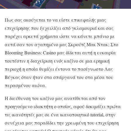
Πως σας ακούγεται το να είστε επικεφαλής μιας
επιχείρησης που ξεχειλίζει από γκλαμουριά και σας
παρέχει αρκετά χρήματα ώστε να κάνετε μπάνιο με
αυτά σαν τον αγαπημένο μας Σκρούτζ Μακ Ντακ; Στο
Blooming Business: Casino μας δίδεται αυτή η ευκαιρία
τουτέστιν η διαχείριση ενός καζίνο σε μια ερημική
περιοχή η οποία θυμίζει έντονα το πασίγνωστο Λας
Βέγκας όταν ήταν στα σπάργανά του στα μέσα του
περασμένου αιώνα.
Η διεύθυνση του καζίνο μας ανατίθεται από τον
προηγούμενο ιδιοκτήτη ο οποίος, αφού δοκιμάζει πρώτα
τις ικανότητές μας σε ένα ικανοποιητικό tutorial, στην
συνέχεια μας παραδίδει την χρεωμένη του επιχείρηση
και γίνεται καπνός! Ο πονηρός νόμιζε ότι θα μας