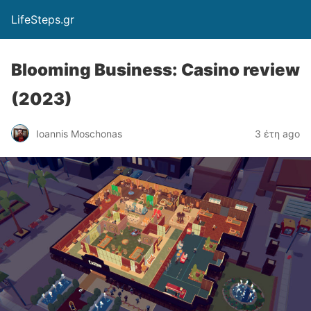
LifeSteps.gr
Blooming Business: Casino review
(2023)
Ioannis Moschonas
3 έτη ago