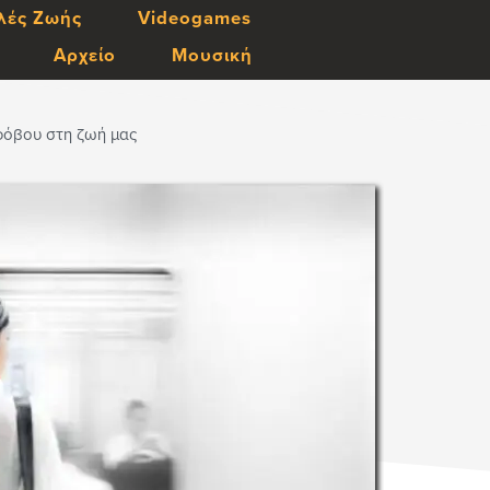
λές Ζωής
Videogames
Αρχείο
Μουσική
φόβου στη ζωή μας