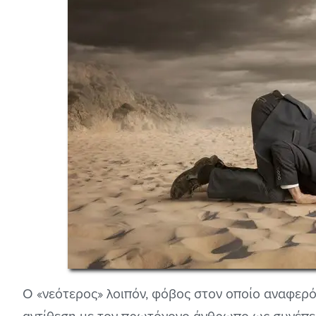
Ο «νεότερος» λοιπόν, φόβος στον οποίο αναφερό